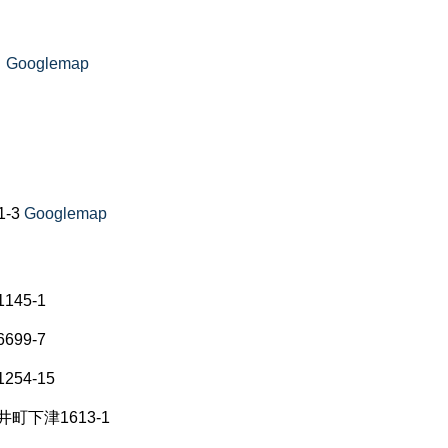
5
Googlemap
-3
Googlemap
45-1
99-7
54-15
町下津1613-1