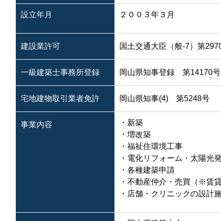
設立年月
２００３年３月
建設業許可
国土交通大臣（般-7）第297
一級建築士事務所登録
岡山県知事登録 第14170号
宅地建物取引業者免許
岡山県知事(4) 第5248号
・新築
事業内容
・増改築
・福祉住環境工事
・電化リフォーム・太陽光
・各種建築申請
・不動産仲介・売買（※賃
・店舗・クリニックの設計