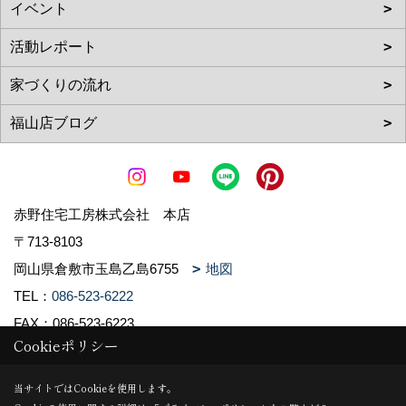
赤野住宅工房株式会社 本店
〒713-8103
岡山県倉敷市玉島乙島6755
地図
TEL：
086-523-6222
FAX：086-523-6223
Cookieポリシー
＜営業時間＞9:00～18:00
＜定休日＞水曜日
当サイトではCookieを使用します。