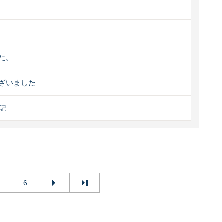
た。
ざいました
記
6