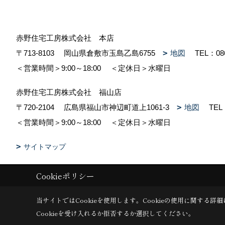
赤野住宅工房株式会社 本店
〒713-8103
岡山県倉敷市玉島乙島6755
地図
TEL：
08
＜営業時間＞9:00～18:00
＜定休日＞水曜日
赤野住宅工房株式会社 福山店
〒720-2104
広島県福山市神辺町道上1061-3
地図
TEL
＜営業時間＞9:00～18:00
＜定休日＞水曜日
サイトマップ
Cookieポリシー
Copyright (c) 赤野住宅工房株式会社. All Rights Reserved.
|
Produced b
当サイトではCookieを使用します。
Cookieの使用に関する詳細
Cookieを受け入れるか拒否するか選択してください。