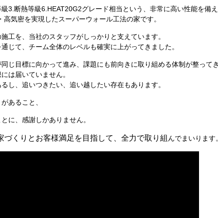
級3.断熱等級6.HEAT20G2グレード相当という、非常に高い性能を備
断熱・高気密を実現したスーパーウォール工法の家です。
の施工を、当社のスタッフがしっかりと支えています。
を通じて、チーム全体のレベルも確実に上がってきました。
が同じ目標に向かって進み、課題にも前向きに取り組める体制が整って
想には届いていません。
あるし、追いつきたい、追い越したい存在もあります。
」があること、
ことに、感謝しかありません。
家づくりとお客様満足を目指して、全力で取り組
んでまいります