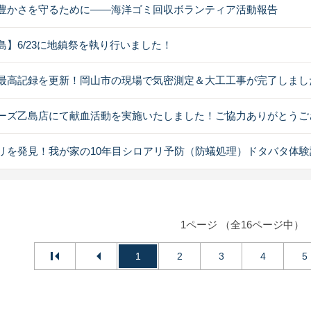
豊かさを守るために――海洋ゴミ回収ボランティア活動報告
島】6/23に地鎮祭を執り行いました！
最高記録を更新！岡山市の現場で気密測定＆大工工事が完了しまし
ーズ乙島店にて献血活動を実施いたしました！ご協力ありがとうご
リを発見！我が家の10年目シロアリ予防（防蟻処理）ドタバタ体験
1ページ （全16ページ中）
1
2
3
4
5