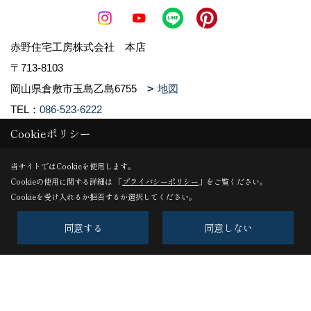
赤野住宅工房株式会社 本店
〒713-8103
岡山県倉敷市玉島乙島6755
地図
TEL：
086-523-6222
FAX：086-523-6223
Cookieポリシー
＜営業時間＞9:00～18:00
当サイトではCookieを使用します。
＜定休日＞水曜日
Cookieの使用に関する詳細は 「
プライバシーポリシー
」をご覧ください。
Cookieを受け入れるか拒否するか選択してください。
赤野住宅工房株式会社 福山店
〒720-2104
同意する
同意しない
広島県福山市神辺町道上1061-3
地図
TEL：
084-967-5556
FAX：084-967-5553
＜営業時間＞9:00～18:00