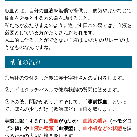
献血とは、自分の血液を無償で提供し、病気やけがなどで
輸血を必要とする方の命を助けること。
私たちがあたりまえのように過ごす日常の裏では、血液を
必要としている方がたくさんおられます。
人工的に作ることができない血液は“いのちのリレー”のよ
うなものなんですね。
献血の流れ
①当社の受付をした後に赤十字社さんの受付をします。
②まずはタッチパネルで健康状態の質問に答えます。
③その後、問診がありますそして、「
事前採血
」といっ
て、ほんの少しだけ（数滴ほど）血液を取ります。
実際に献血する前に
貧血
がないか
、
血液の濃さ
（ヘモグロ
ビン値）や
血液の種類
（血液型）
、
血小板などの状態
を調
べるための大切な検査をします。