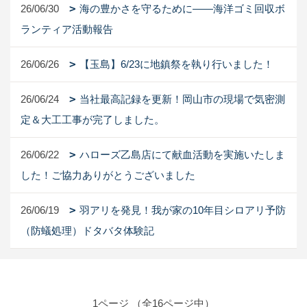
26/06/30
海の豊かさを守るために――海洋ゴミ回収ボ
ランティア活動報告
26/06/26
【玉島】6/23に地鎮祭を執り行いました！
26/06/24
当社最高記録を更新！岡山市の現場で気密測
定＆大工工事が完了しました。
26/06/22
ハローズ乙島店にて献血活動を実施いたしま
した！ご協力ありがとうございました
26/06/19
羽アリを発見！我が家の10年目シロアリ予防
（防蟻処理）ドタバタ体験記
1ページ （全16ページ中）