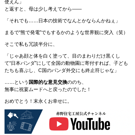
使えん」
と返すと、母は少し考えてから——
「それでも……日本の技術でなんとかならんかねぇ」
まるで“熊で発電”でもするかのような世界観に突入（笑）
そこで私も冗談半分に、
「じゃあ顔と体を白く塗って、目のまわりだけ黒くし
て“日本パンダ”にして全国の動物園に寄付すれば、子ども
たちも喜ぶし、C国のパンダ外交にも終止符じゃな」
……という
国際的な意見交換
ののち、
無事に祝宴ムードへと戻ったのでした！
おめでとう！末永くお幸せに。