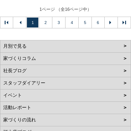
1ページ （全16ページ中）
1
2
3
4
5
6