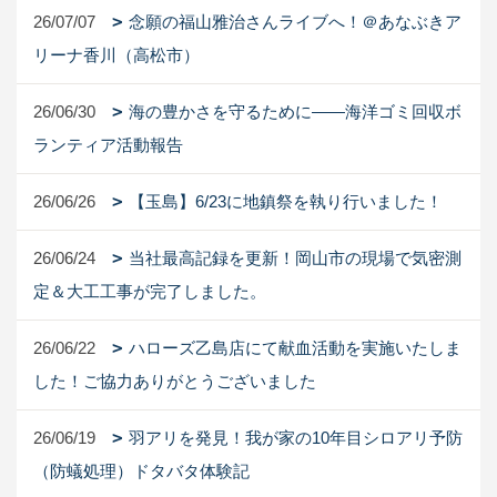
26/07/07
念願の福山雅治さんライブへ！＠あなぶきア
リーナ香川（高松市）
26/06/30
海の豊かさを守るために――海洋ゴミ回収ボ
ランティア活動報告
26/06/26
【玉島】6/23に地鎮祭を執り行いました！
26/06/24
当社最高記録を更新！岡山市の現場で気密測
定＆大工工事が完了しました。
26/06/22
ハローズ乙島店にて献血活動を実施いたしま
した！ご協力ありがとうございました
26/06/19
羽アリを発見！我が家の10年目シロアリ予防
（防蟻処理）ドタバタ体験記