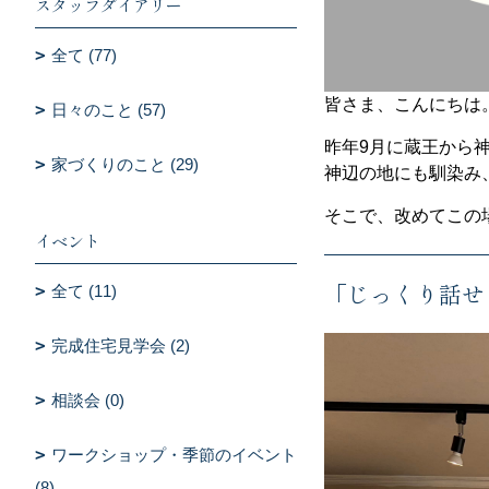
スタッフダイアリー
全て (77)
皆さま、こんにちは。
日々のこと (57)
昨年9月に蔵王から
家づくりのこと (29)
神辺の地にも馴染み
そこで、改めてこの
イベント
「じっくり話せ
全て (11)
完成住宅見学会 (2)
相談会 (0)
ワークショップ・季節のイベント
(8)