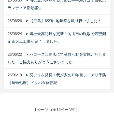
26/06/30
海の豊かさを守るために――海洋ゴミ回収ボ
ランティア活動報告
26/06/26
【玉島】6/23に地鎮祭を執り行いました！
26/06/24
当社最高記録を更新！岡山市の現場で気密測
定＆大工工事が完了しました。
26/06/22
ハローズ乙島店にて献血活動を実施いたしま
した！ご協力ありがとうございました
26/06/19
羽アリを発見！我が家の10年目シロアリ予防
（防蟻処理）ドタバタ体験記
1ページ （全16ページ中）