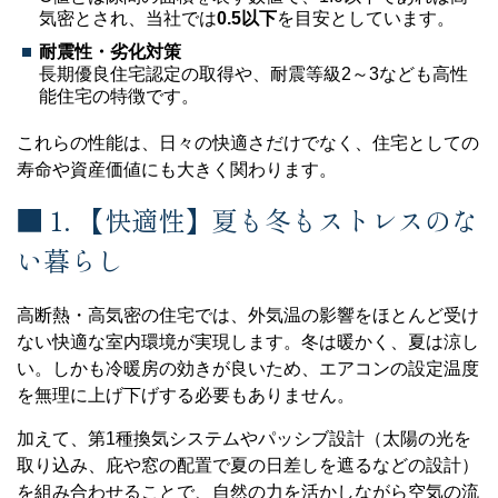
気密とされ、当社では
0.5以下
を目安としています。
耐震性・劣化対策
長期優良住宅認定の取得や、耐震等級2～3なども高性
能住宅の特徴です。
これらの性能は、日々の快適さだけでなく、住宅としての
寿命や資産価値にも大きく関わります。
■ 1. 【快適性】夏も冬もストレスのな
い暮らし
高断熱・高気密の住宅では、外気温の影響をほとんど受け
ない快適な室内環境が実現します。冬は暖かく、夏は涼し
い。しかも冷暖房の効きが良いため、エアコンの設定温度
を無理に上げ下げする必要もありません。
加えて、第1種換気システムやパッシブ設計（太陽の光を
取り込み、庇や窓の配置で夏の日差しを遮るなどの設計）
を組み合わせることで、自然の力を活かしながら空気の流