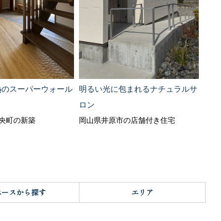
明るい光に包まれるナチュラルサ
熱のスーパーウォール
玄関
岡山
ロン
岡山県井原市の店舗付き住宅
央町の新築
ペースから探す
エリア