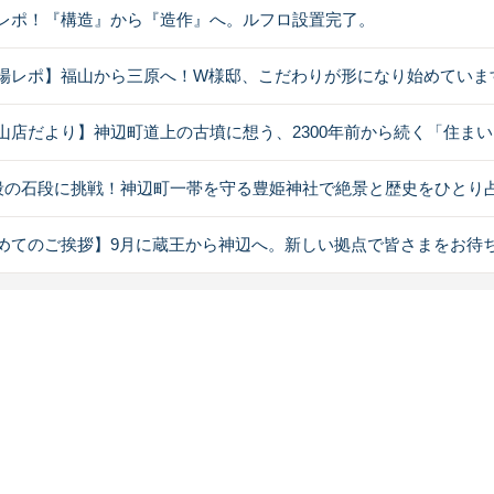
レポ！『構造』から『造作』へ。ルフロ設置完了。
場レポ】福山から三原へ！W様邸、こだわりが形になり始めていま
山店だより】神辺町道上の古墳に想う、2300年前から続く「住ま
1段の石段に挑戦！神辺町一帯を守る豊姫神社で絶景と歴史をひとり
めてのご挨拶】9月に蔵王から神辺へ。新しい拠点で皆さまをお待